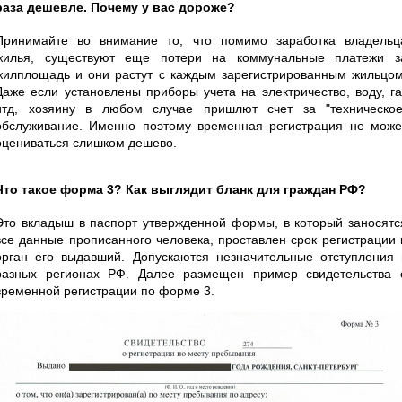
раза дешевле. Почему у вас дороже?
Принимайте во внимание то, что помимо заработка владельц
жилья, существуют еще потери на коммунальные платежи з
жилплощадь и они растут с каждым зарегистрированным жильцом
Даже если установлены приборы учета на электричество, воду, га
итд, хозяину в любом случае пришлют счет за "техническое
обслуживание. Именно поэтому временная регистрация не може
оцениваться слишком дешево.
Что такое форма 3? Как выглядит бланк для граждан РФ?
Это вкладыш в паспорт утвержденной формы, в который заносятс
все данные прописанного человека, проставлен срок регистрации 
орган его выдавший. Допускаются незначительные отступления 
разных регионах РФ. Далее размещен пример свидетельства 
временной регистрации по форме 3.