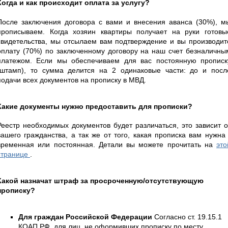
Когда и как происходит оплата за услугу?
После заключения договора с вами и внесения аванса (30%), м
прописываем. Когда хозяин квартиры получает на руки готовы
свидетельства, мы отсылаем вам подтверждение и вы производит
оплату (70%) по заключенному договору на наш счет безналичны
платежом. Если мы обеспечиваем для вас постоянную прописк
(штамп), то сумма делится на 2 одинаковые части: до и посл
подачи всех документов на прописку в МВД.
Какие документы нужно предоставить для прописки?
Реестр необходимых документов будет различаться, это зависит о
вашего гражданства, а так же от того, какая прописка вам нужна 
временная или постоянная. Детали вы можете прочитать на
это
странице
.
Какой назначат штраф за просроченную/отсутствующую
прописку?
Для граждан Российской Федерации
Согласно ст. 19.15.1
КОАП РФ, для лиц, не оформивших прописку по месту